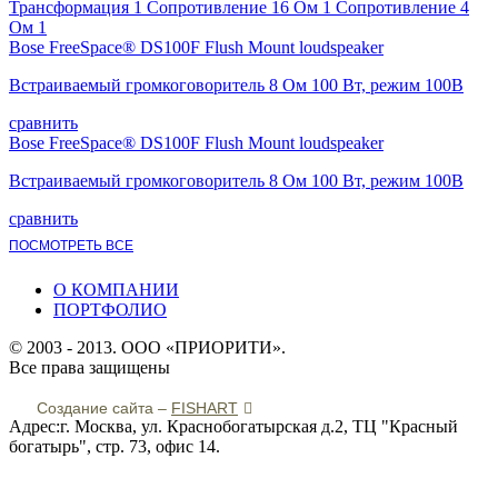
Трансформация 1 Сопротивление 16 Ом 1 Сопротивление 4
Ом 1
Bose FreeSpace® DS100F Flush Mount loudspeaker
Встраиваемый громкоговоритель 8 Ом 100 Вт, режим 100В
сравнить
Bose FreeSpace® DS100F Flush Mount loudspeaker
Встраиваемый громкоговоритель 8 Ом 100 Вт, режим 100В
сравнить
ПОСМОТРЕТЬ ВСЕ
О КОМПАНИИ
ПОРТФОЛИО
© 2003 - 2013. ООО «ПРИОРИТИ».
Все права защищены
Создание сайта –
FISHART
Адрес:г. Москва, ул. Краснобогатырская д.2, ТЦ "Красный
богатырь", стр. 73, офис 14.