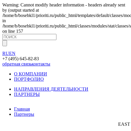
Warning: Cannot modify header information - headers already sent
by (output started at
/home/b/bosebkl1/prioriti.ru/public_html/templates/default/classes/mo
in
/home/b/bosebkl1/prioriti.ru/public_html/classes/modules/stat/classes/s
on line 157
RU
EN
+7 (495) 645-82-83
обратная связь
контакты
О КОМПАНИИ
ПОРТФОЛИО
НАПРАВЛЕНИЯ ДЕЯТЕЛЬНОСТИ
ПАРТНЕРЫ
Главная
Партнеры
EAST