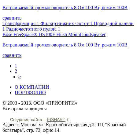
Встраиваемый громкоговоритель 8 Ом 100 Вт, режим 100В
сравнить
Трансформация 1 Фильтр нижних частот 1 Проводной панели
1 Радиочастотного пульта 1
Bose FreeSpace® DS100F Flush Mount loudspeaker
Встраиваемый громкоговоритель 8 Ом 100 Вт, режим 100В
сравнить
1
2
>
О КОМПАНИИ
ПОРТФОЛИО
© 2003 - 2013. ООО «ПРИОРИТИ».
Все права защищены
Создание сайта –
FISHART
Адрес:г. Москва, ул. Краснобогатырская д.2, ТЦ "Красный
богатырь", стр. 73, офис 14.